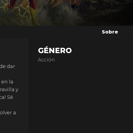
Sobre
GÉNERO
Acción
 de dar
 en la
avilla y
ca! Sé
olver a