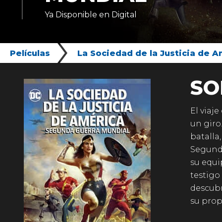
Ya Disponible en Digital
Películas
La Sociedad de la Justicia de 
SO
El viaj
un giro
batalla
Segunda
su equi
testigo
descubr
su prop