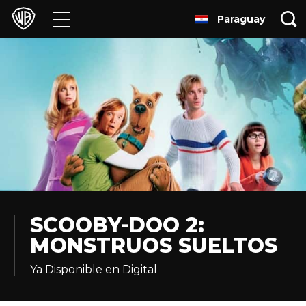
Paraguay
Películas
Series
Juegos y Aplicaciones
Franquicias
Colecciones
Noticias
SCOOBY-DOO 2:
MONSTRUOS SUELTOS
Experiencias
Ya Disponible en Digital
HBO Max