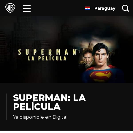
Paraguay
Películas
Series
Juegos y Aplicaciones
Franquicias
Colecciones
Noticias
SUPERMAN: LA
PELÍCULA
Experiencias
Ya disponible en Digital
HBO Max