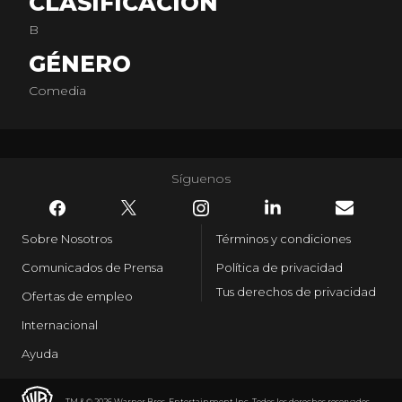
CLASIFICACIÓN
B
GÉNERO
Comedia
Síguenos
Sobre Nosotros
Términos y condiciones
Comunicados de Prensa
Política de privacidad
Tus derechos de privacidad
Ofertas de empleo
Internacional
Ayuda
TM & © 2026 Warner Bros. Entertainment Inc. Todos los derechos reservados.