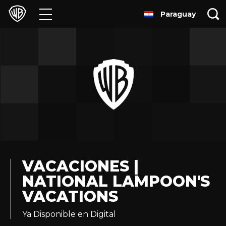
Paraguay
Películas
Series
Juegos y Aplicaciones
Franquicias
Colecciones
Noticias
VACACIONES |
NATIONAL LAMPOON'S
Experiencias
VACATIONS
HBO Max
Ya Disponible en Digital