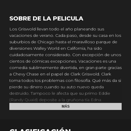
SOBRE DE LA PELICULA
Los Griswold llevan todo el año planeando sus
vacaciones de verano. Cada paso, desde su casa en los
suburbios de Chicago hasta el maravilloso parque de
diversiones Walley World en California, ha sido
cuidadosamente considerado. Con excepción de unos
cientos de cómicas excepciones. Vacaciones es una
comedia sublimemente divertida, en gran parte gracias
a Chevy Chase en el papel de Clark Griswold. Clark
toma todos los problemas con filosofía. Qué más da si
pierde su dinero cuando su auto nuevo queda
destruido. Tampoco le afecta que su primo Eddie
(Randy Quaid) deposite a la gruñona tía Edna
(Imogene Coca) en su auto para que la lleve a
MÁS
Phoenix, pero lo que sí lo mantiene con los ojos fijos
en la carretera es el coqueteo de una misteriosa rubia
(Christine Brinkley) n un Ferrari rojo.