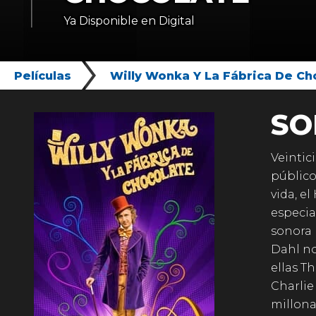
Ya Disponible en Digital
Películas
Willy Wonka Y La Fábrica De Ch
SO
Veintic
público
vida, e
especia
sonora 
Dahl no
ellas T
Charlie
millona