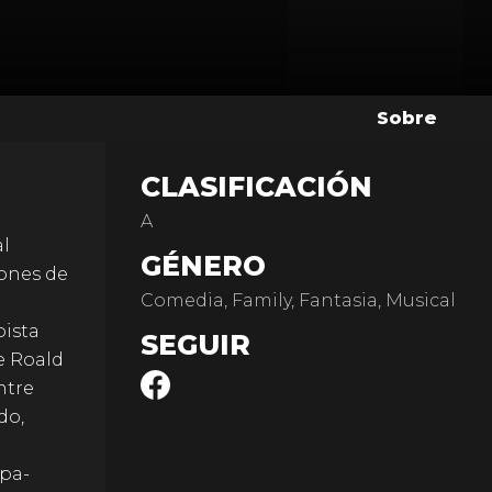
Sobre
CLASIFICACIÓN
A
al
GÉNERO
iones de
Comedia, Family, Fantasia, Musical
pista
SEGUIR
de Roald
ntre
do,
mpa-