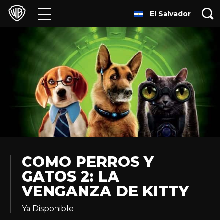
El Salvador
Películas
Series
Juegos y Aplicaciones
Franquicias
Colecciones
Noticias
COMO PERROS Y
GATOS 2: LA
Experiencias
VENGANZA DE KITTY
HBO Max
Ya Disponible