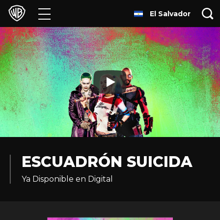
El Salvador
Películas
Series
Juegos y Aplicaciones
Franquicias
Colecciones
Noticias
ESCUADRÓN SUICIDA
Ya Disponible en Digital
Experiencias
HBO Max