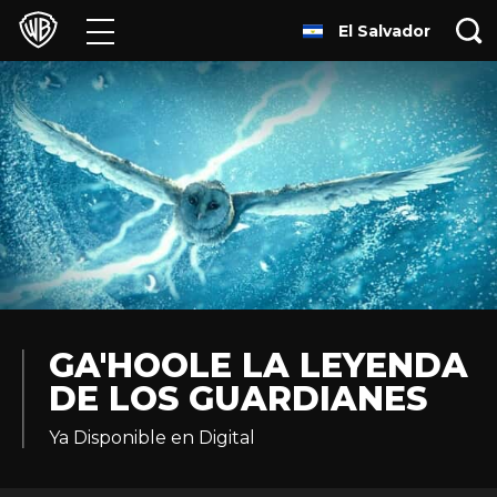
El Salvador
Películas
Series
Juegos y Aplicaciones
Franquicias
Colecciones
Noticias
GA'HOOLE LA LEYENDA
DE LOS GUARDIANES
Experiencias
Ya Disponible en Digital
HBO Max