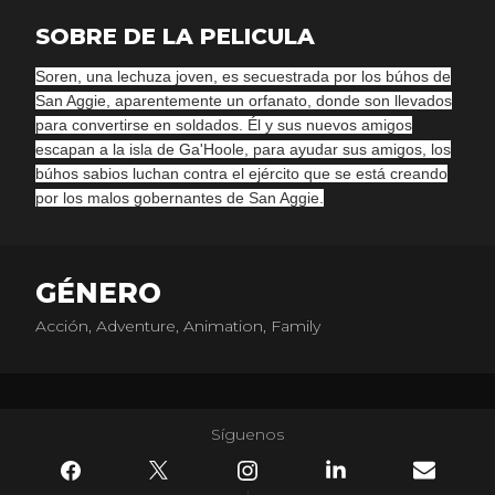
SOBRE DE LA PELICULA
Soren, una lechuza joven, es secuestrada por los búhos de
San Aggie, aparentemente un orfanato, donde son llevados
para convertirse en soldados. Él y sus nuevos amigos
escapan a la isla de Ga'Hoole, para ayudar sus amigos, los
búhos sabios luchan contra el ejército que se está creando
por los malos gobernantes de San Aggie.
GÉNERO
Acción, Adventure, Animation, Family
Síguenos