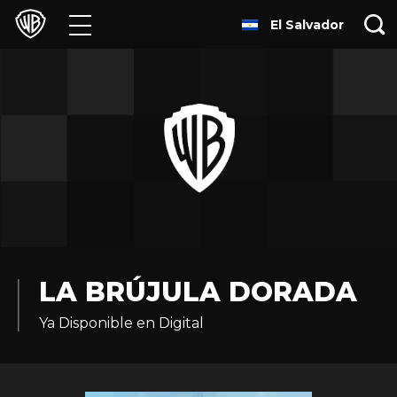
El Salvador
Películas
Series
Juegos y Aplicaciones
Franquicias
Colecciones
Noticias
LA BRÚJULA DORADA
Ya Disponible en Digital
Experiencias
HBO Max