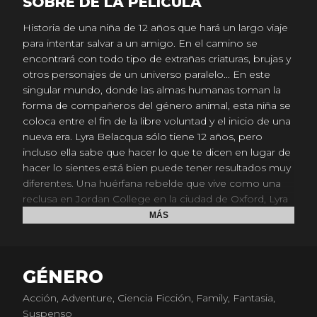
SOBRE DE LA PELICULA
Historia de una niña de 12 años que hará un largo viaje
para intentar salvar a un amigo. En el camino se
encontrará con todo tipo de extrañas criaturas, brujas y
otros personajes de un universo paralelo... En este
singular mundo, donde las almas humanas toman la
forma de compañeros del género animal, esta niña se
coloca entre el fin de la libre voluntad y el inicio de una
nueva era. Lyra Belacqua sólo tiene 12 años, pero
incluso ella sabe que hacer lo que te dicen en lugar de
hacer lo sientes está bien puede tener resultados muy
diferentes. Una huérfana rebelde que vive como una
reclusa en Jordan College en la ciudad de Oxford, Lyra
pertenece a un mundo que es uno de muchos
MÁS
mundos paralelos: mundos no vistos, dimensiones
intangibles donde la humanidad se desarrolla con
sutiles diferencias. Pero Lyra nunca está sola en el suyo.
GÉNERO
Ella va a todas partes con su daimonion, un pequeño
animal, siempre cambiante llamado Pantalaimon.
Acción, Adventure, Ciencia Ficción, Family, Fantasia,
Suspenso