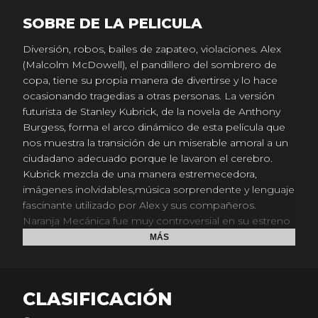
SOBRE DE LA PELICULA
Diversión, robos, bailes de zapateo, violaciones. Alex
(Malcolm McDowell), el pandillero del sombrero de
copa, tiene su propia manera de divertirse y lo hace
ocasionando tragedias a otras personas. La versión
futurista de Stanley Kubrick, de la novela de Anthony
Burgess, forma el arco dinámico de esta película que
nos muestra la transición de un miserable amoral a un
ciudadano adecuado porque le lavaron el cerebro.
Kubrick mezcla de una manera estremecedora,
imágenes inolvidables,música sorprendente y lenguaje
fascinante utilizado por Alex y sus compañeros.
Naranja Mecánica fue muy controversial en su estreno
pero ganó el premio de Mejor Película y Mejor
MÁS
Director de los críticos de Nueva York (New York Film
Critics) al igual que cuatro nominaciones* del “Premio
de la Academia®”, incluyendo Mejor Película.Su arte es
CLASIFICACIÓN
tal, que todavía nos seduce, nos impacta y nos
mantiene cautivos.