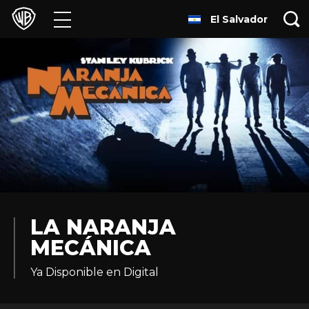
El Salvador
Películas
Series
Juegos y Aplicaciones
Franquicias
Colecciones
Noticias
LA NARANJA
MECÁNICA
Experiencias
Ya Disponible en Digital
HBO Max