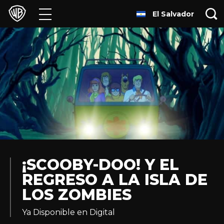
El Salvador
Películas
Series
Juegos y Aplicaciones
Franquicias
Colecciones
Noticias
¡SCOOBY-DOO! Y EL
REGRESO A LA ISLA DE
Experiencias
LOS ZOMBIES
HBO Max
Ya Disponible en Digital