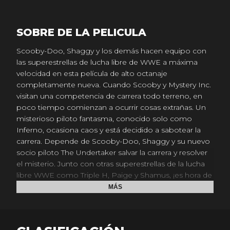
SOBRE DE LA PELICULA
Scooby-Doo, Shaggy y los demás hacen equipo con
las superestrellas de lucha libre de WWE a máxima
velocidad en esta película de alto octanaje
completamente nueva. Cuando Scooby y Mystery Inc.
visitan una competencia de carrera todo terreno, en
poco tiempo comienzan a ocurrir cosas extrañas. Un
misterioso piloto fantasma, conocido solo como
Inferno, ocasiona caos y está decidido a sabotear la
carrera. Depende de Scooby-Doo, Shaggy y su nuevo
socio piloto The Undertaker salvar la carrera y resolver
el misterio. Junto con otras superestrellas de la lucha
libre WWE como Triple H, Paige y Shamus, ¡es hora de
arrancar motores y el apetito porque Scooby-Doo y la
MÁS
WWE persiguen aventura y carcajadas solo para ti¡