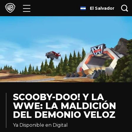
El Salvador
Películas
Series
Juegos y Aplicaciones
Franquicias
Colecciones
Noticias
SCOOBY-DOO! Y LA
WWE: LA MALDICIÓN
Experiencias
DEL DEMONIO VELOZ
HBO Max
Ya Disponible en Digital