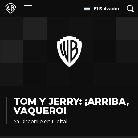
El Salvador
Películas
Series
Juegos y Aplicaciones
Franquicias
Colecciones
Noticias
TOM Y JERRY: ¡ARRIBA,
VAQUERO!
Experiencias
Ya Disponile en Digital
HBO Max