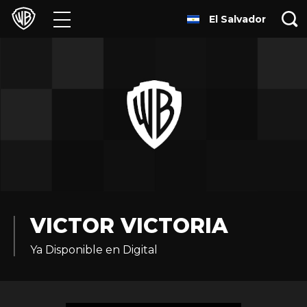
El Salvador
Películas
Series
Juegos y Aplicaciones
Franquicias
Colecciones
Noticias
VICTOR VICTORIA
Ya Disponible en Digital
Experiencias
HBO Max