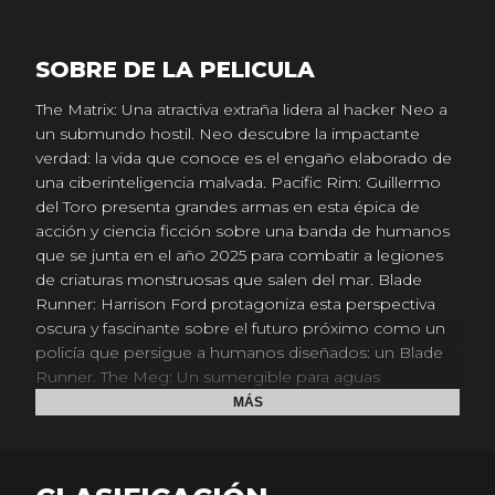
SOBRE DE LA PELICULA
The Matrix: Una atractiva extraña lidera al hacker Neo a
un submundo hostil. Neo descubre la impactante
verdad: la vida que conoce es el engaño elaborado de
una ciberinteligencia malvada. Pacific Rim: Guillermo
del Toro presenta grandes armas en esta épica de
acción y ciencia ficción sobre una banda de humanos
que se junta en el año 2025 para combatir a legiones
de criaturas monstruosas que salen del mar. Blade
Runner: Harrison Ford protagoniza esta perspectiva
oscura y fascinante sobre el futuro próximo como un
policía que persigue a humanos diseñados: un Blade
Runner. The Meg: Un sumergible para aguas
profundas con una cuadrilla internacional de
MÁS
investigación yace en el fondo del Pacífico después de
ser atacado por un enorme tiburón que se pensaba
extinto. Godzilla: El monstruo más reverenciado del