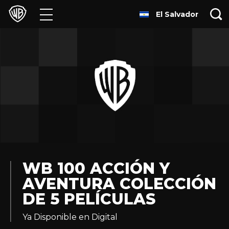
El Salvador
Películas
Series
Juegos y Aplicaciones
Franquicias
Colecciones
Noticias
WB 100 ACCIÓN Y
AVENTURA COLECCIÓN
Experiencias
DE 5 PELÍCULAS
HBO Max
Ya Disponible en Digital