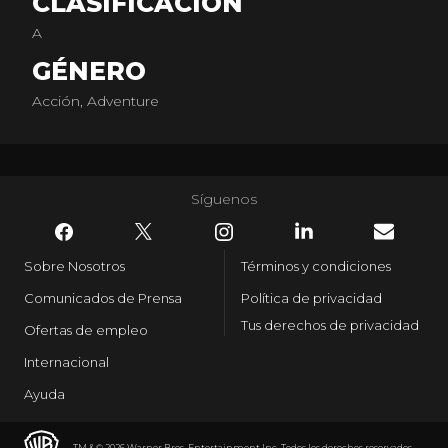
CLASIFICACIÓN
mundo renace con el visionario director Gareth
Edwards (Monsters), quien lanza la aventura épica de
A
acción GODZILLA.
GÉNERO
Acción, Adventure
Síguenos
Sobre Nosotros
Términos y condiciones
Comunicados de Prensa
Política de privacidad
Tus derechos de privacidad
Ofertas de empleo
Internacional
Ayuda
TM & © 2026 Warner Bros. Entertainment Inc. Todos los derechos reservados.