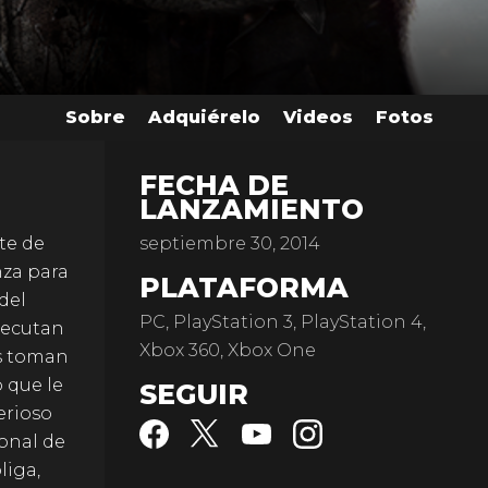
Sobre
Adquiérelo
Videos
Fotos
FECHA DE
LANZAMIENTO
te de
septiembre 30, 2014
nza para
PLATAFORMA
del
PC, PlayStation 3, PlayStation 4,
jecutan
Xbox 360, Xbox One
es toman
o que le
SEGUIR
erioso
sonal de
liga,