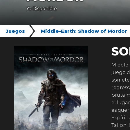
Ya Disponible
Juegos
Middle-Earth: Shadow of Mordor
SO
Middle-
juego d
someter
regreso
brutalm
el luga
es queri
Espírit
Talion, 