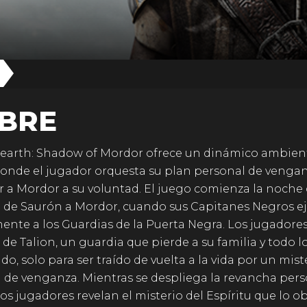
BRE
earth: Shadow of Mordor ofrece un dinámico ambien
onde el jugador orquesta su plan personal de venga
 a Mordor a su voluntad. El juego comienza la noche 
 de Saurón a Mordor, cuando sus Capitanes Negros e
ente a los Guardias de la Puerta Negra. Los jugador
r de Talion, un guardia que pierde a su familia y todo l
do, solo para ser traído de vuelta a la vida por un mist
u de venganza. Mientras se despliega la revancha per
los jugadores revelan el misterio del Espíritu que lo ob