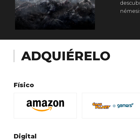
descubr
némesis
ADQUIÉRELO
Físico
Digital