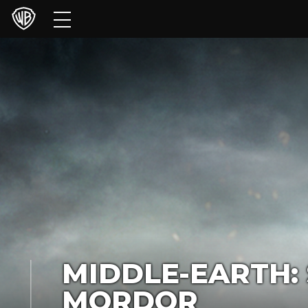
Películas
Series
Juegos y Aplicaciones
Franquicias
Colecciones
Noticias
Experiencias
MIDDLE-EARTH:
HBO Max
MORDOR