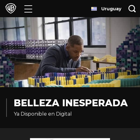
Uruguay
Películas
Series
Juegos y Aplicaciones
Franquicias
Colecciones
Noticias
BELLEZA INESPERADA
Ya Disponible en Digital
Experiencias
HBO Max