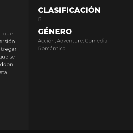
CLASIFICACIÓN
B
GÉNERO
. ¡que
Acción, Adventure, Comedia
versión
Romántica
ntregar
que se
eddon,
sta