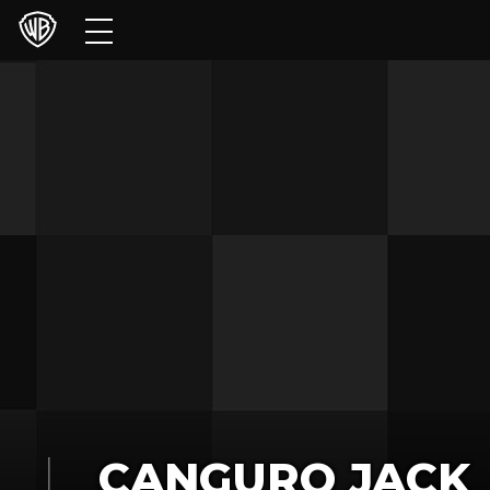
Películas
Series
Juegos y Aplicaciones
Franquicias
Colecciones
Noticias
Experiencias
HBO Max
CANGURO JACK