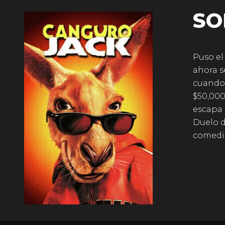
SO
Puso el
ahora s
cuando 
$50,000
escapa 
Duelo d
comedia