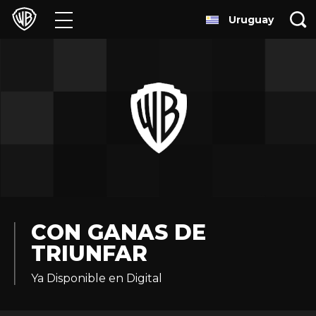
Uruguay
Películas
Series
Juegos y Aplicaciones
Franquicias
Colecciones
Noticias
CON GANAS DE
TRIUNFAR
Experiencias
Ya Disponible en Digital
HBO Max