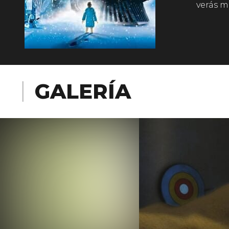
verás m
GALERÍA