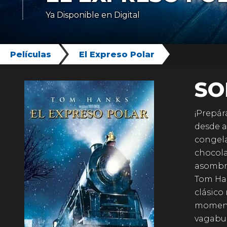
Ya Disponible en Digital
Películas
El Expreso Polar
SO
¡Prepár
desde a
congela
chocola
asombro
Tom Han
clásico
moment
vagabun