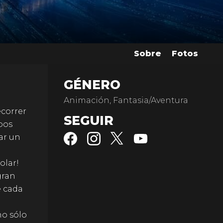
Sobre
Fotos
GÉNERO
Animación, Fantasia/Aventura
ecorrer
SEGUIR
pos
ar un
olar!
gran
e cada
no sólo