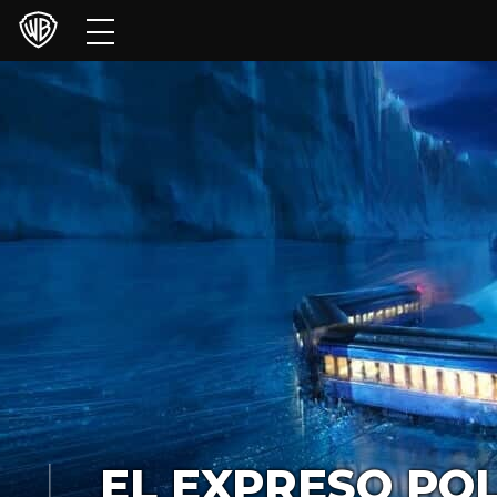
Películas
Series
Juegos y Aplicaciones
Franquicias
Colecciones
Noticias
Experiencias
HBO Max
EL EXPRESO PO