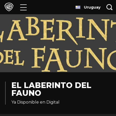
Uruguay
Películas
Series
Juegos y Aplicaciones
Franquicias
Colecciones
Noticias
EL LABERINTO DEL
FAUNO
Experiencias
Ya Disponible en Digital
HBO Max