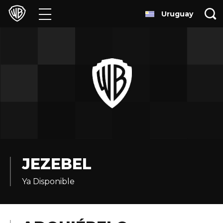
Uruguay
Películas
Series
Juegos y Aplicaciones
Franquicias
Colecciones
Noticias
JEZEBEL
Ya Disponible
Experiencias
HBO Max