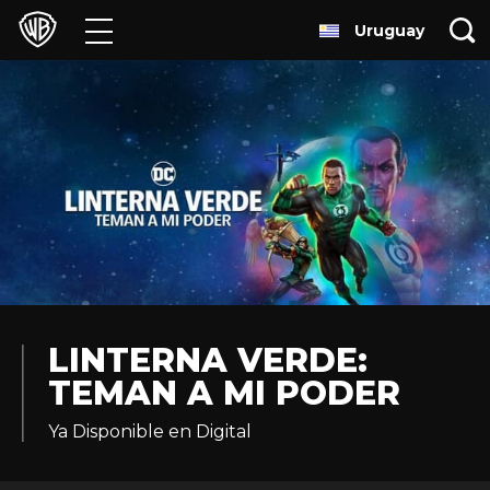
Uruguay
Películas
Series
Juegos y Aplicaciones
Franquicias
Colecciones
Noticias
LINTERNA VERDE:
TEMAN A MI PODER
Experiencias
Ya Disponible en Digital
HBO Max