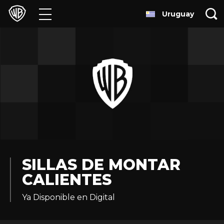
Uruguay
Películas
Series
Juegos y Aplicaciones
Franquicias
Colecciones
Noticias
SILLAS DE MONTAR
CALIENTES
Experiencias
Ya Disponible en Digital
HBO Max