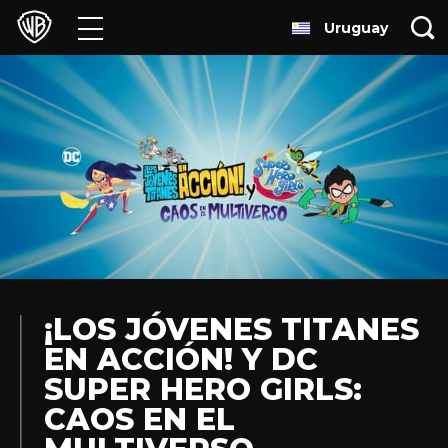
Uruguay
Películas
Series
Juegos y Aplicaciones
Franquicias
Colecciones
Noticias
¡LOS JÓVENES TITANES
EN ACCIÓN! Y DC
Experiencias
SUPER HERO GIRLS:
CAOS EN EL
HBO Max