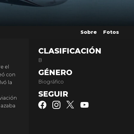
Sobre
Fotos
CLASIFICACIÓN
B
e el
GÉNERO
eó con
Biográfico
vó la
SEGUIR
viación
nazaba