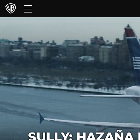
Películas
Series
Juegos y Aplicaciones
Franquicias
Colecciones
Noticias
Experiencias
HBO Max
SULLY: HAZAÑA