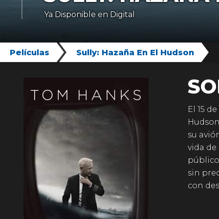
Ya Disponible en Digital
Películas
Sully: Hazaña En El Hudson
SO
El 15 d
Hudson”
su avió
vida de
público
sin pre
con des