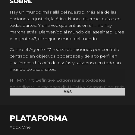
SOBRE
Hay un mundo más allá del nuestro. Más allá de las
naciones, la justicia, la ética. Nunca duerme, existe en
todas partes. Y una vez que entras en él ... no hay
marcha atrás. Bienvenido al mundo del asesinato. Eres
el Agente 47, el mejor asesino del mundo.
Como el Agente 47, realizarás misiones por contrato
centrado en objetivos poderosos y de alto perfil en
una intensa historia de espías y suspenso en todo un
mundo de asesinatos.
HITMAN ™: Definitive Edition reúne todos los
episodios y ubicaciones de HITMAN Season One, más
MÁS
la campaña de bonificación Patient Zero y el
contenido del Juego del año. ¡Todos los contratos de
escalamiento, contratos destacados y paquetes de
desafíos también se incluyen en esta edición!
PLATAFORMA
Xbox One