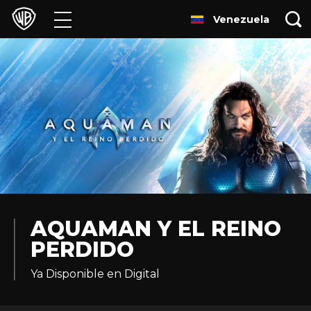
Venezuela
Películas
Series
Juegos y Aplicaciones
Franquicias
Colecciones
Noticias
AQUAMAN Y EL REINO
PERDIDO
Experiencias
Ya Disponible en Digital
HBO Max