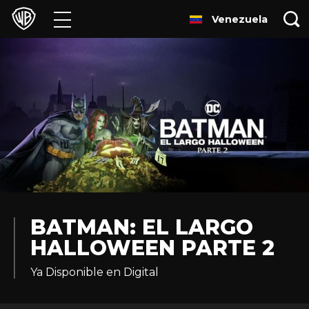
Venezuela
Películas
Series
Juegos y Aplicaciones
Franquicias
Colecciones
Noticias
BATMAN: EL LARGO
HALLOWEEN PARTE 2
Experiencias
Ya Disponible en Digital
HBO Max