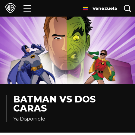
Venezuela
Películas
Series
Juegos y Aplicaciones
Franquicias
Colecciones
Noticias
BATMAN VS DOS
CARAS
Experiencias
Ya Disponible
HBO Max