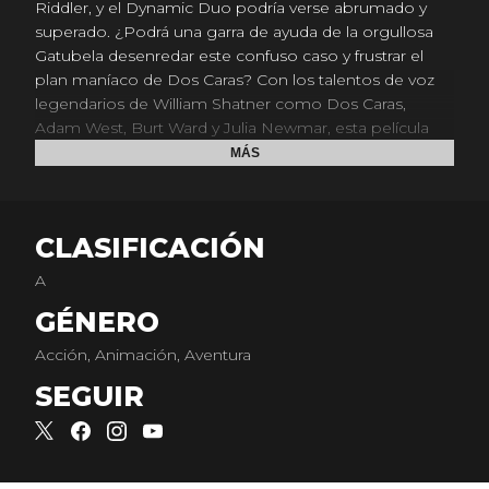
Riddler, y el Dynamic Duo podría verse abrumado y
superado. ¿Podrá una garra de ayuda de la orgullosa
Gatubela desenredar este confuso caso y frustrar el
plan maníaco de Dos Caras? Con los talentos de voz
legendarios de William Shatner como Dos Caras,
Adam West, Burt Ward y Julia Newmar, esta película
original de DC Comics emocionará a todos los
MÁS
fanáticos de Batman.
CLASIFICACIÓN
A
GÉNERO
Acción, Animación, Aventura
SEGUIR