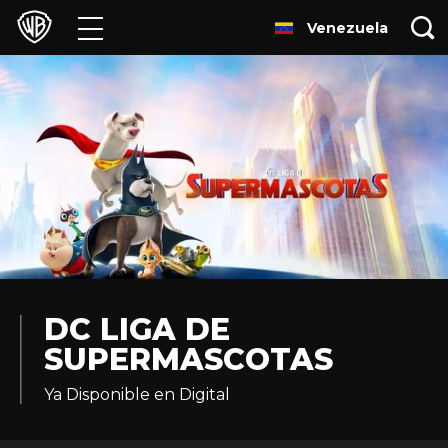
Venezuela
Películas
Series
Juegos y Aplicaciones
Franquicias
Colecciones
Noticias
DC LIGA DE
SUPERMASCOTAS
Experiencias
Ya Disponible en Digital
HBO Max