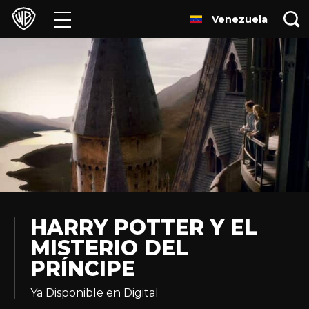
Venezuela
Películas
Series
Juegos y Aplicaciones
Franquicias
Colecciones
Noticias
HARRY POTTER Y EL
MISTERIO DEL
Experiencias
PRÍNCIPE
HBO Max
Ya Disponible en Digital