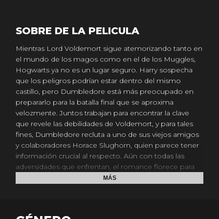
SOBRE DE LA PELICULA
Mientras Lord Voldemort sigue atemorizando tanto en
el mundo de los magos como en el de los Muggles,
Hogwarts ya no es un lugar seguro. Harry sospecha
que los peligros podrían estar dentro del mismo
castillo, pero Dumbledore está más preocupado en
prepararlo para la batalla final que se aproxima
velozmente. Juntos trabajan para encontrar la clave
que revele las debilidades de Voldemort, y para tales
fines, Dumbledore recluta a uno de sus viejos amigos
y colaboradores Horace Slughorn, quien parece tener
información crucial al respecto. Aún con todas las
adversidades que enfrentan, el romance florece para
Harry, Ron, Hermione y sus compañeros de clase. El
MÁS
amor casi se puede respirar, pero el peligro está aún
más latente y Hogwarts jamás volverá a ser lo mismo.