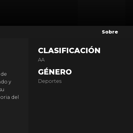
Sobre
CLASIFICACIÓN
AA
GÉNERO
 de
Deportes
ndo y
su
oria del