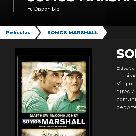
Ya Disponible
Películas
SOMOS MARSHALL
SO
Basada 
inspira
Virgini
arreglá
comunid
deport