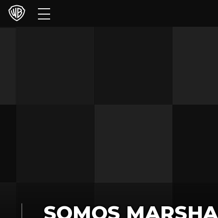
Películas
Series
Juegos y Aplicaciones
Franquicias
Colecciones
Noticias
Experiencias
HBO Max
SOMOS MARSHA