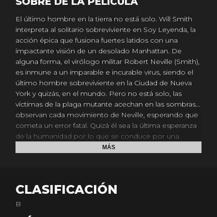
SOBRE DE LA PELICULA
El último hombre en la tierra no está solo. Will Smith
interpreta al solitario sobreviviente en Soy Leyenda, la
acción épica que fusiona fuertes latidos con una
impactante visión de un desolado Manhattan. De
alguna forma, el virólogo militar Robert Neville (Smith),
es inmune a un imparable e incurable virus, siendo el
último hombre sobreviviente en la Ciudad de Nueva
York y quizás, en el mundo. Pero no está solo, las
víctimas de la plaga mutante acechan en las sombras…
observan cada movimiento de Neville, esperando que
cometa un error fatal. Quizá él sea la última esperanza
de la humanidad por lo que se conduce por una
última misión: encontrar un antídoto usando su propia
MÁS
sangre la cual es inmune. Pero sabe que el número de
enemigos es notablemente mayor y se le está
terminando el tiempo.
CLASIFICACIÓN
B