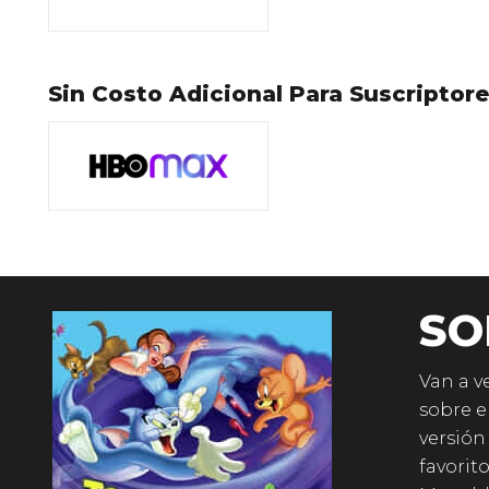
Sin Costo Adicional Para Suscriptor
SO
Van a v
sobre e
versión
favorit