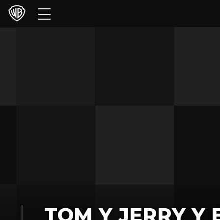
Películas
Series
Juegos y Aplicaciones
Franquicias
Colecciones
Noticias
Experiencias
HBO Max
TOM Y JERRY Y 