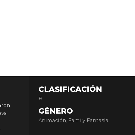
CLASIFICACIÓN
B
laron
GÉNERO
eva
Animación, Family, Fantasia
s