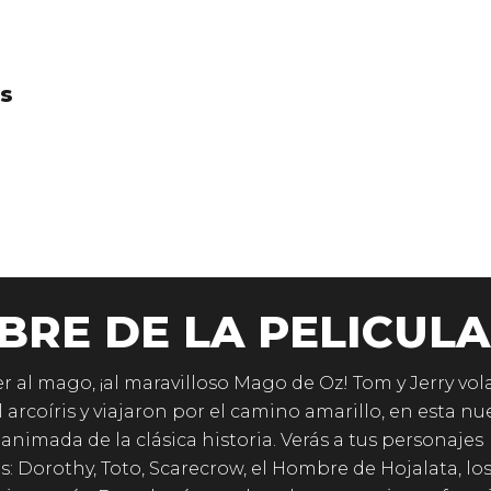
es
BRE DE LA PELICULA
er al mago, ¡al maravilloso Mago de Oz! Tom y Jerry vo
l arcoíris y viajaron por el camino amarillo, en esta nu
 animada de la clásica historia. Verás a tus personajes
os: Dorothy, Toto, Scarecrow, el Hombre de Hojalata, lo