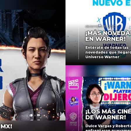
diciembre 18, 2023
¡MÁS NOVEDA
EN WARNER!
Entérate de todas las
novedades que llegaro
Universo Warner
diciembre 18, 2023
¡LOS MÁS CIN
DE WARNER!
 MX!
Dulce Vargas y Robert
enfrentaron nuevame