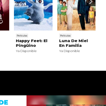
Películas
Películas
Pe
Happy Feet: El
Luna De Miel
A
Pingüino
En Familia
p
Ya Disponible
Ya Disponible
Ya
Di