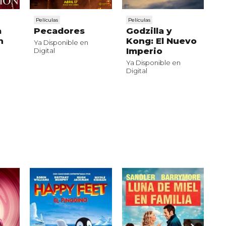
Películas
Películas
Pe
a
Pecadores
Godzilla y
L
n
Kong: El Nuevo
J
Ya Disponible en
Imperio
e
Digital
I
Ya Disponible en
D
Digital
Ya
Di