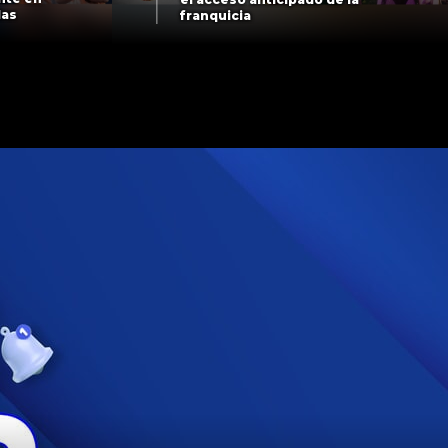
las
franquicia