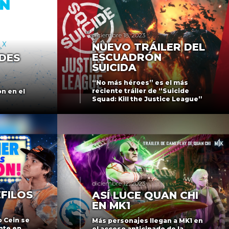
diciembre 18, 2023
NUEVO TRÁILER DEL
ESCUADRÓN
DES
SUICIDA
“No más héroes” es el más
reciente tráiler de “Suicide
n en el
Squad: Kill the Justice League”
diciembre 12, 2023
ÉFILOS
ASÍ LUCE QUAN CHI
EN MK1
o Cein se
Más personajes llegan a MK1 en
nte en
el acceso anticipado de la