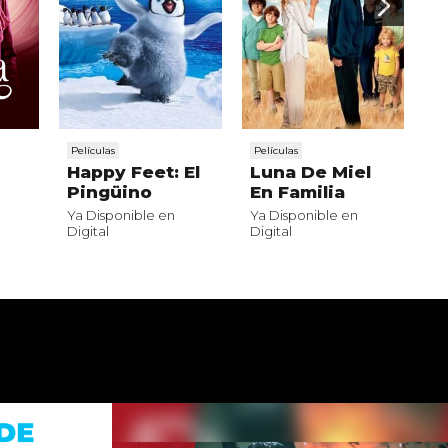
Películas
Películas
Pe
Happy Feet: El
Luna De Miel
A
Pingüino
En Familia
p
Ya Disponible en
Ya Disponible en
Ya
Digital
Digital
Di