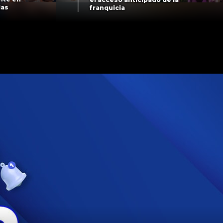
las
franquicia