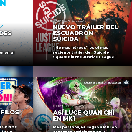
diciembre 18, 2023
NUEVO TRÁILER DEL
ESCUADRÓN
DES
SUICIDA
“No más héroes” es el más
reciente tráiler de “Suicide
n en el
Squad: Kill the Justice League”
diciembre 12, 2023
ÉFILOS
ASÍ LUCE QUAN CHI
EN MK1
o Cein se
Más personajes llegan a MK1 en
nte en
el acceso anticipado de la