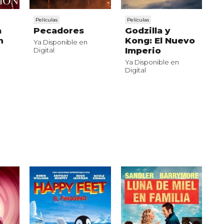
Películas
Películas
Pe
a
Pecadores
Godzilla y
L
n
Kong: El Nuevo
J
Ya Disponible en
Imperio
e
Digital
I
Ya Disponible en
D
Digital
Ya
Di