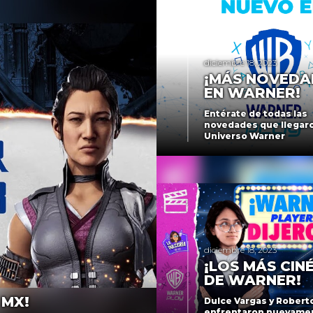
diciembre 18, 2023
¡MÁS NOVEDA
EN WARNER!
Entérate de todas las
novedades que llegaro
Universo Warner
diciembre 18, 2023
¡LOS MÁS CIN
DE WARNER!
 MX!
Dulce Vargas y Robert
enfrentaron nuevame